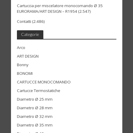
Cartuccia per miscelatore monocomando Ø 35
EURORAMA/ART DESIGN – R1954
(2.547)
Contatti
(2.486)
Categorie
Arco
ART DESIGN
Bonny
BONOMI
CARTUCCE MONOCOMANDO
Cartucce Termostatiche
Diametro Ø 25 mm
Diametro Ø 28 mm
Diametro Ø 32 mm
Diametro Ø 35 mm