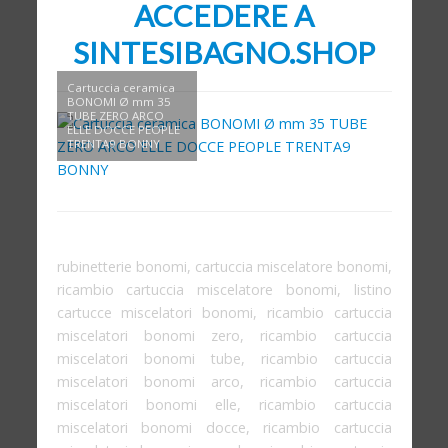
ACCEDERE A
SINTESIBAGNO.SHOP
Cartuccia ceramica
BONOMI Ø mm 35
TUBE ZERO ARCO
ELLE DOCCE PEOPLE
TRENTA9 BONNY
rubinetterie bonomi, cartuccia miscelatore bonomi,
ricambio cartuccia miscelatore bonomi, listino
cartucce miscelatori bonomi, ricambio cartuccia
miscelatori bonomi zero, ricambio cartuccia
miscelatori bonomi tube, ricambio cartuccia
miscelatori bonomi arco, ricambio cartuccia
miscelatori bonomi elle, ricambio cartuccia
miscelatori bonomi docce, ricambio cartuccia