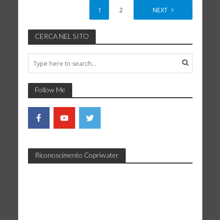
1
2
NEXT
CERCA NEL SITO
Follow Me
Riconoscimento Copriwater