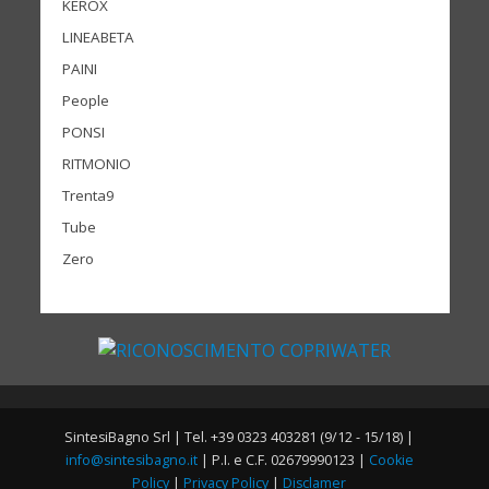
KEROX
LINEABETA
PAINI
People
PONSI
RITMONIO
Trenta9
Tube
Zero
SintesiBagno Srl | Tel. +39 0323 403281 (9/12 - 15/18) |
info@sintesibagno.it
| P.I. e C.F. 02679990123 |
Cookie
Policy
|
Privacy Policy
|
Disclamer