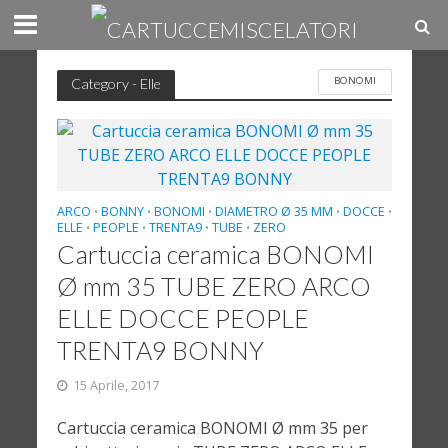
BONOMI
Category - Elle
ARCO
BONNY
BONOMI
DIAMETRO Ø 35 MM
DOCCE
•
•
•
•
•
ELLE
PEOPLE
TRENTA9
TUBE
ZERO
•
•
•
•
Cartuccia ceramica BONOMI
Ø mm 35 TUBE ZERO ARCO
ELLE DOCCE PEOPLE
TRENTA9 BONNY
15 Aprile, 2017
Cartuccia ceramica BONOMI Ø mm 35 per