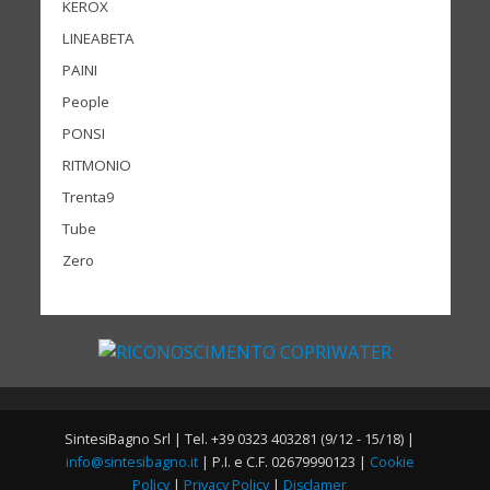
KEROX
LINEABETA
PAINI
People
PONSI
RITMONIO
Trenta9
Tube
Zero
SintesiBagno Srl | Tel. +39 0323 403281 (9/12 - 15/18) |
info@sintesibagno.it
| P.I. e C.F. 02679990123 |
Cookie
Policy
|
Privacy Policy
|
Disclamer