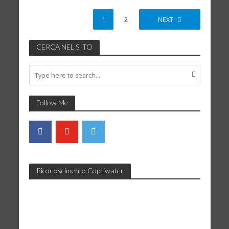
1
2
NEXT
CERCA NEL SITO
Follow Me
Riconoscimento Copriwater