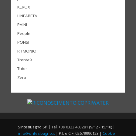
KEROX
LINEABETA
PAINI
People
PONSI
RITMONIO
Trenta9
Tube
Zero
SintesiBagno Srl | Tel. +39 0323 403281 (9/12 - 15/18) |
info@sintesibagno.it
| P.I. e C.F. 02679990123 |
Cookie