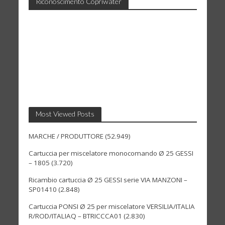
Riconoscimento Copriwater
Most Viewed Posts
MARCHE / PRODUTTORE
(52.949)
Cartuccia per miscelatore monocomando Ø 25 GESSI
– 1805
(3.720)
Ricambio cartuccia Ø 25 GESSI serie VIA MANZONI –
SP01410
(2.848)
Cartuccia PONSI Ø 25 per miscelatore VERSILIA/ITALIA
R/ROD/ITALIAQ – BTRICCCA01
(2.830)