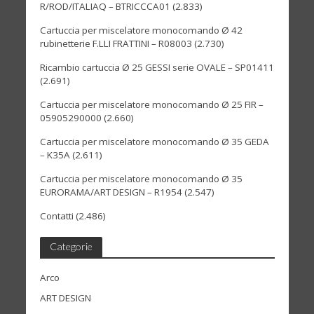
R/ROD/ITALIAQ – BTRICCCA01
(2.833)
Cartuccia per miscelatore monocomando Ø 42
rubinetterie F.LLI FRATTINI – R08003
(2.730)
Ricambio cartuccia Ø 25 GESSI serie OVALE – SP01411
(2.691)
Cartuccia per miscelatore monocomando Ø 25 FIR –
05905290000
(2.660)
Cartuccia per miscelatore monocomando Ø 35 GEDA
– K35A
(2.611)
Cartuccia per miscelatore monocomando Ø 35
EURORAMA/ART DESIGN – R1954
(2.547)
Contatti
(2.486)
Categorie
Arco
ART DESIGN