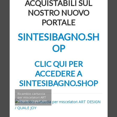
ACQUISTABILI SUL
NOSTRO NUOVO
PORTALE
SINTESIBAGNO.SH
OP
CLIC QUI PER
ACCEDERE A
SINTESIBAGNO.SHOP
Ricambio cartuccia
per miscelatori ART
DESIGN / QUALE JOY