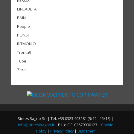
KEROX
LINEABETA
PAINI
People
PONSI
RITMONIO
Trenta9
Tube
Zero
SintesiBagno Srl | Tel. +39 0323 403281 (9/12 - 15/18) |
info@sintesibagno.it
| P.I. e C.F. 02679990123 |
Cookie
Policy
|
Privacy Policy
|
Disclamer