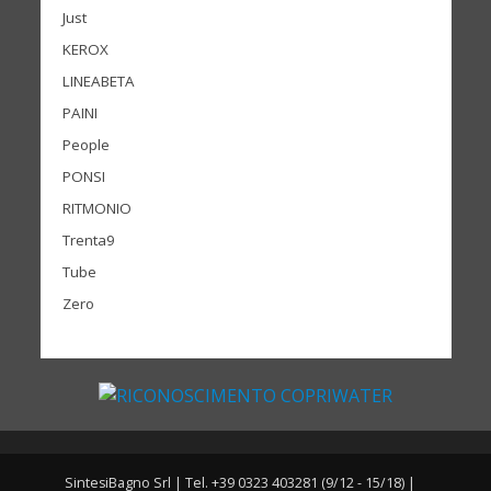
Just
KEROX
LINEABETA
PAINI
People
PONSI
RITMONIO
Trenta9
Tube
Zero
SintesiBagno Srl | Tel. +39 0323 403281 (9/12 - 15/18) |