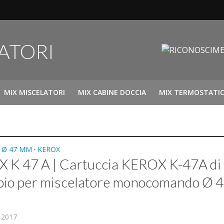
MIX MISCELATORI
MIX CABINE DOCCIA
MIX TERMOSTATIC
 Ø 47 MM
KEROX
•
 K 47 A | Cartuccia KEROX K-47A di
bio per miscelatore monocomando Ø 
, 2017