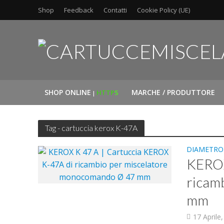
Shop
Feedback
Contatti
Cookie Policy (UE)
SHOP ONLINE
MARCHE / PRODUTTORE
HTTP
S
|
Tag - cartuccia kerox K-47A
DIAMETRO
KEROX
ricam
mm
17 Aprile