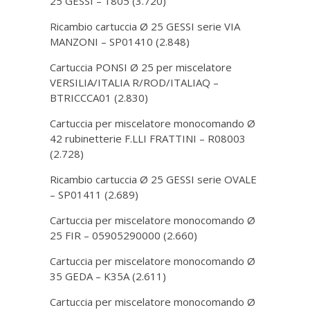
25 GESSI – 1805
(3.720)
Ricambio cartuccia Ø 25 GESSI serie VIA
MANZONI – SP01410
(2.848)
Cartuccia PONSI Ø 25 per miscelatore
VERSILIA/ITALIA R/ROD/ITALIAQ –
BTRICCCA01
(2.830)
Cartuccia per miscelatore monocomando Ø
42 rubinetterie F.LLI FRATTINI – R08003
(2.728)
Ricambio cartuccia Ø 25 GESSI serie OVALE
– SP01411
(2.689)
Cartuccia per miscelatore monocomando Ø
25 FIR – 05905290000
(2.660)
Cartuccia per miscelatore monocomando Ø
35 GEDA – K35A
(2.611)
Cartuccia per miscelatore monocomando Ø