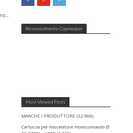
:...
Riconoscimento Copriwater
Most Viewed Posts
MARCHE / PRODUTTORE
(52.966)
Cartuccia per miscelatore monocomando Ø