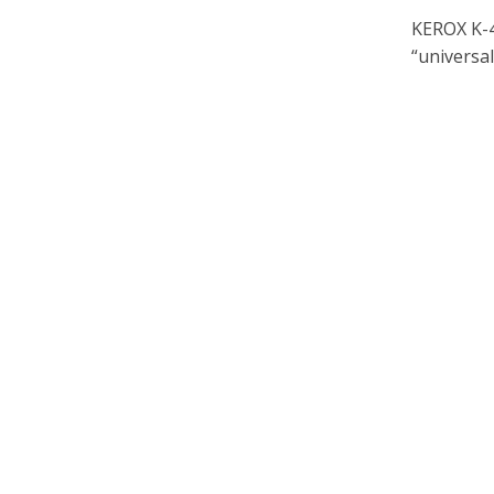
KEROX K-4
“universa