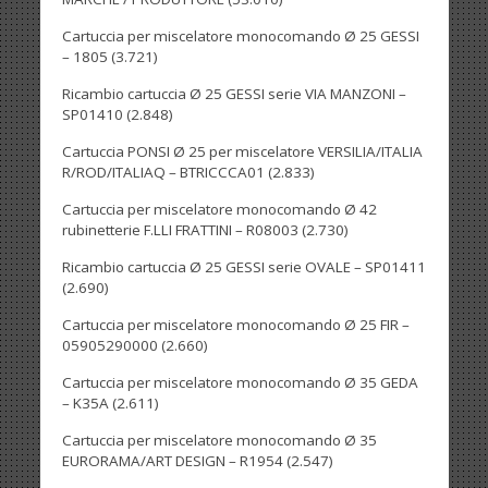
Cartuccia per miscelatore monocomando Ø 25 GESSI
– 1805
(3.721)
Ricambio cartuccia Ø 25 GESSI serie VIA MANZONI –
SP01410
(2.848)
Cartuccia PONSI Ø 25 per miscelatore VERSILIA/ITALIA
R/ROD/ITALIAQ – BTRICCCA01
(2.833)
Cartuccia per miscelatore monocomando Ø 42
rubinetterie F.LLI FRATTINI – R08003
(2.730)
Ricambio cartuccia Ø 25 GESSI serie OVALE – SP01411
(2.690)
Cartuccia per miscelatore monocomando Ø 25 FIR –
05905290000
(2.660)
Cartuccia per miscelatore monocomando Ø 35 GEDA
– K35A
(2.611)
Cartuccia per miscelatore monocomando Ø 35
EURORAMA/ART DESIGN – R1954
(2.547)