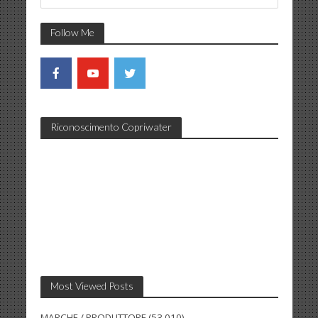
Follow Me
Riconoscimento Copriwater
Most Viewed Posts
MARCHE / PRODUTTORE
(53.010)