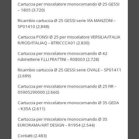
Cartuccia per miscelatore monocomando Ø 25 GESSI
– 1805
(3.720)
Ricambio cartuccia Ø 25 GESSI serie VIA MANZONI –
SP01410
(2.848)
Cartuccia PONSI Ø 25 per miscelatore VERSILIA/ITALIA
R/ROD/ITALIAQ – BTRICCCA01
(2.830)
Cartuccia per miscelatore monocomando Ø 42
rubinetterie F.LLI FRATTINI – R08003
(2.728)
Ricambio cartuccia Ø 25 GESSI serie OVALE – SP01411
(2.689)
Cartuccia per miscelatore monocomando Ø 25 FIR –
05905290000
(2.660)
Cartuccia per miscelatore monocomando Ø 35 GEDA
– K35A
(2.611)
Cartuccia per miscelatore monocomando Ø 35
EURORAMA/ART DESIGN – R1954
(2.544)
Contatti
(2.483)