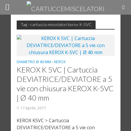
Tag - cartuccia miscelatori kerox K-5VC
DIAMETRO Ø 40 MM
KEROX
•
KEROX K 5VC | Cartuccia
DEVIATRICE/DEVIATORE a 5
vie con chiusura KEROX K-5VC
| Ø 40 mm
17 Aprile, 2017
KEROX K5VC > Cartuccia
DEVIATRICE/DEVIATORE a 5 vie con