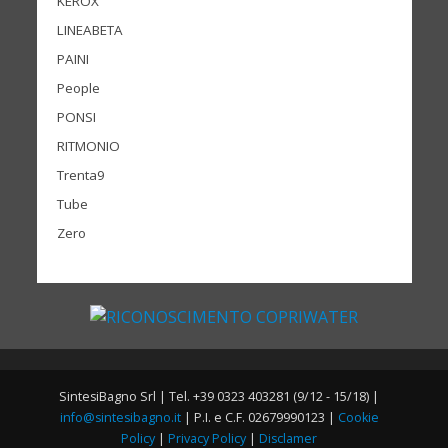
KEROX
LINEABETA
PAINI
People
PONSI
RITMONIO
Trenta9
Tube
Zero
SintesiBagno Srl | Tel. +39 0323 403281 (9/12 - 15/18) |
info@sintesibagno.it
| P.I. e C.F. 02679990123 |
Cookie
Policy
|
Privacy Policy
|
Disclamer