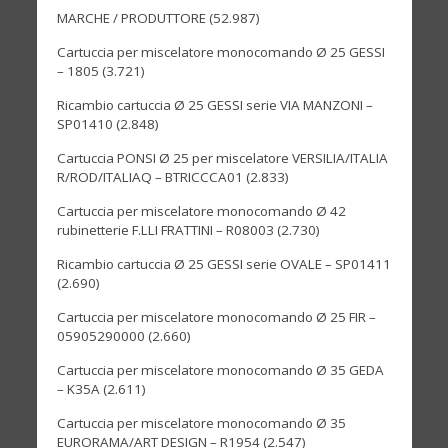
MARCHE / PRODUTTORE
(52.987)
Cartuccia per miscelatore monocomando Ø 25 GESSI
– 1805
(3.721)
Ricambio cartuccia Ø 25 GESSI serie VIA MANZONI –
SP01410
(2.848)
Cartuccia PONSI Ø 25 per miscelatore VERSILIA/ITALIA
R/ROD/ITALIAQ – BTRICCCA01
(2.833)
Cartuccia per miscelatore monocomando Ø 42
rubinetterie F.LLI FRATTINI – R08003
(2.730)
Ricambio cartuccia Ø 25 GESSI serie OVALE – SP01411
(2.690)
Cartuccia per miscelatore monocomando Ø 25 FIR –
05905290000
(2.660)
Cartuccia per miscelatore monocomando Ø 35 GEDA
– K35A
(2.611)
Cartuccia per miscelatore monocomando Ø 35
EURORAMA/ART DESIGN – R1954
(2.547)