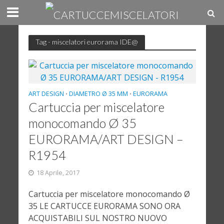
Tag - miscelatori eurorama IDE@
ART DESIGN
DIAMETRO Ø 35 MM
EURORAMA
•
•
Cartuccia per miscelatore
monocomando Ø 35
EURORAMA/ART DESIGN –
R1954
18 Aprile, 2017
Cartuccia per miscelatore monocomando Ø
35 LE CARTUCCE EURORAMA SONO ORA
ACQUISTABILI SUL NOSTRO NUOVO