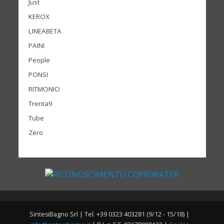
Just
KEROX
LINEABETA
PAINI
People
PONSI
RITMONIO
Trenta9
Tube
Zero
SintesiBagno Srl | Tel. +39 0323 403281 (9/12 - 15/18) |