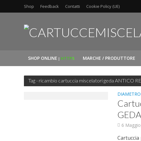
Shop
Feedback
Contatti
Cookie Policy (UE)
SHOP ONLINE
MARCHE / PRODUTTORE
HTTP
S
|
Tag - ricambio cartuccia miscelatori geda ANTICO
DIAMETRO
Cartu
GEDA
6 Maggio
Cartucci