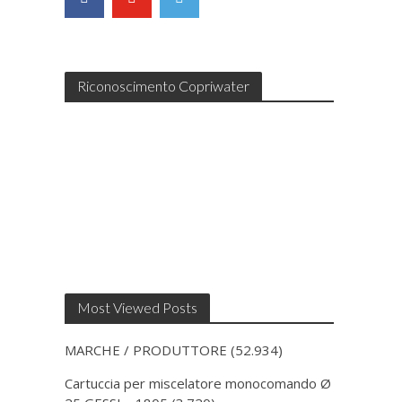
Riconoscimento Copriwater
Most Viewed Posts
MARCHE / PRODUTTORE
(52.934)
Cartuccia per miscelatore monocomando Ø