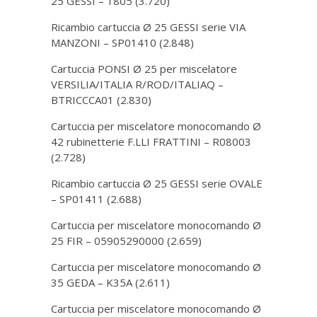
25 GESSI – 1805
(3.720)
Ricambio cartuccia Ø 25 GESSI serie VIA
MANZONI – SP01410
(2.848)
Cartuccia PONSI Ø 25 per miscelatore
VERSILIA/ITALIA R/ROD/ITALIAQ –
BTRICCCA01
(2.830)
Cartuccia per miscelatore monocomando Ø
42 rubinetterie F.LLI FRATTINI – R08003
(2.728)
Ricambio cartuccia Ø 25 GESSI serie OVALE
– SP01411
(2.688)
Cartuccia per miscelatore monocomando Ø
25 FIR – 05905290000
(2.659)
Cartuccia per miscelatore monocomando Ø
35 GEDA – K35A
(2.611)
Cartuccia per miscelatore monocomando Ø