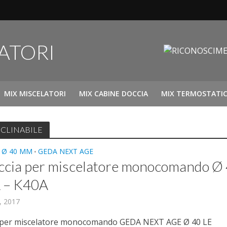
MIX MISCELATORI
MIX CABINE DOCCIA
MIX TERMOSTATIC
 RECLINABILE
 Ø 40 MM
GEDA NEXT AGE
•
ccia per miscelatore monocomando Ø
 – K40A
, 2017
a per miscelatore monocomando GEDA NEXT AGE Ø 40 LE