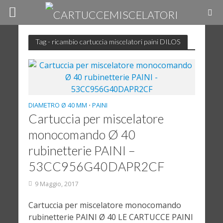
Tag - ricambio cartuccia miscelatori paini DILOS
DIAMETRO Ø 40 MM
PAINI
•
Cartuccia per miscelatore
monocomando Ø 40
rubinetterie PAINI –
53CC956G40DAPR2CF
9 Maggio, 2017
Cartuccia per miscelatore monocomando
rubinetterie PAINI Ø 40 LE CARTUCCE PAINI