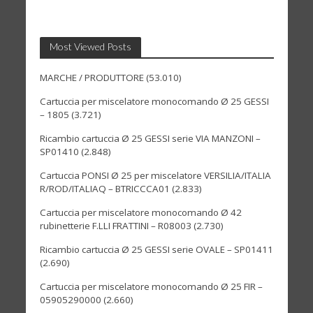
Most Viewed Posts
MARCHE / PRODUTTORE
(53.010)
Cartuccia per miscelatore monocomando Ø 25 GESSI
– 1805
(3.721)
Ricambio cartuccia Ø 25 GESSI serie VIA MANZONI –
SP01410
(2.848)
Cartuccia PONSI Ø 25 per miscelatore VERSILIA/ITALIA
R/ROD/ITALIAQ – BTRICCCA01
(2.833)
Cartuccia per miscelatore monocomando Ø 42
rubinetterie F.LLI FRATTINI – R08003
(2.730)
Ricambio cartuccia Ø 25 GESSI serie OVALE – SP01411
(2.690)
Cartuccia per miscelatore monocomando Ø 25 FIR –
05905290000
(2.660)