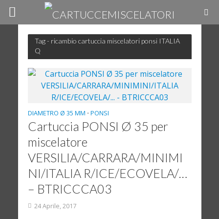
Tag - ricambio cartuccia miscelatori ponsi ITALIA
Q
DIAMETRO Ø 35 MM
PONSI
•
Cartuccia PONSI Ø 35 per
miscelatore
VERSILIA/CARRARA/MINIMI
NI/ITALIA R/ICE/ECOVELA/…
– BTRICCCA03
24 Aprile, 2017