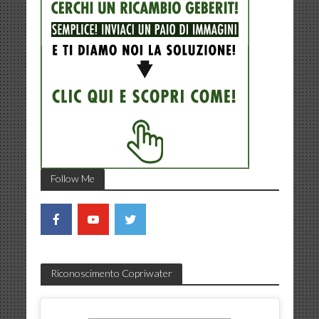
Follow Me
Riconoscimento Copriwater