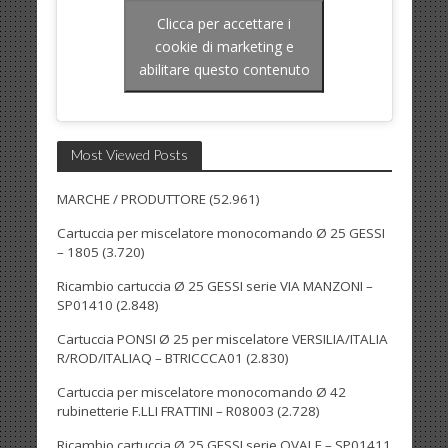
Clicca per accettare i
cookie di marketing e
abilitare questo contenuto
Most Viewed Posts
MARCHE / PRODUTTORE
(52.961)
Cartuccia per miscelatore monocomando Ø 25 GESSI
– 1805
(3.720)
Ricambio cartuccia Ø 25 GESSI serie VIA MANZONI –
SP01410
(2.848)
Cartuccia PONSI Ø 25 per miscelatore VERSILIA/ITALIA
R/ROD/ITALIAQ – BTRICCCA01
(2.830)
Cartuccia per miscelatore monocomando Ø 42
rubinetterie F.LLI FRATTINI – R08003
(2.728)
Ricambio cartuccia Ø 25 GESSI serie OVALE – SP01411