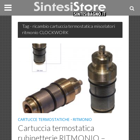
Tag - ricambio cartuccia termostatica miscelatori
ritmonio CLOCKWORK
CARTUCCE TERMOSTATICHE
RITMONIO
•
Cartuccia termostatica
rubinetterie RITMONIO –