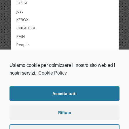
GESSI
Just
KEROX
LINEABETA
PAINI
People
PONSI
RITMONIO
Usiamo cookie per ottimizzare il nostro sito web ed i
Trenta9
nostri servizi.
Cookie Policy
Tube
Zero
Accetta tutti
Rifiuta