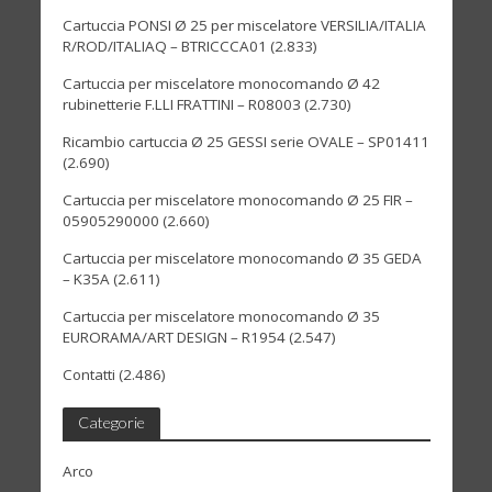
Cartuccia PONSI Ø 25 per miscelatore VERSILIA/ITALIA
R/ROD/ITALIAQ – BTRICCCA01
(2.833)
Cartuccia per miscelatore monocomando Ø 42
rubinetterie F.LLI FRATTINI – R08003
(2.730)
Ricambio cartuccia Ø 25 GESSI serie OVALE – SP01411
(2.690)
Cartuccia per miscelatore monocomando Ø 25 FIR –
05905290000
(2.660)
Cartuccia per miscelatore monocomando Ø 35 GEDA
– K35A
(2.611)
Cartuccia per miscelatore monocomando Ø 35
EURORAMA/ART DESIGN – R1954
(2.547)
Contatti
(2.486)
Categorie
Arco