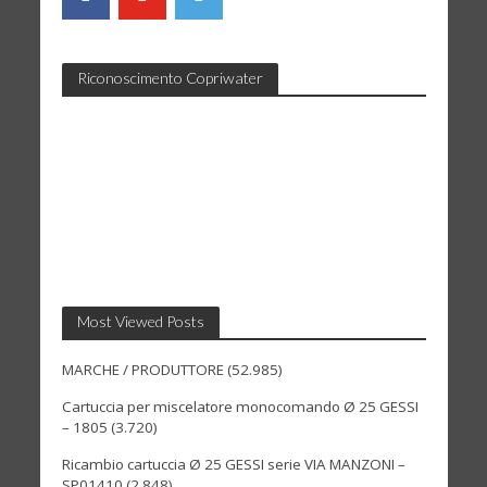
Riconoscimento Copriwater
Most Viewed Posts
MARCHE / PRODUTTORE
(52.985)
Cartuccia per miscelatore monocomando Ø 25 GESSI
– 1805
(3.720)
Ricambio cartuccia Ø 25 GESSI serie VIA MANZONI –
SP01410
(2.848)