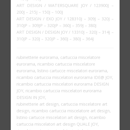
ART DESIGN / WATERSQUARE JOY / 123900J –
200J – 215J – 150J – 100J
ART DESIGN / EXO JOY / 128310J – 309J – 320J –
310JP – 309JP – 320JP – 360J – 359J – 380J
ART DESIGN / DESIGN JOY / 13310J – 320J – 314J –
310JP – 320J – 320JP – 360J – 380J – 364J
rubinetterie eurorama, cartuccia miscelatore
eurorama, ricambio cartuccia miscelatore
eurorama, listino cartucce miscelatori eurorama,
ricambio cartuccia miscelatori eurorama IDE@ JOY,
ricambio cartuccia miscelatori eurorama DESIGN
JOY, ricambio cartuccia miscelatori eurorama
DESIGN IN JOY,
rubinetterie art design, cartuccia miscelatore art
design, ricambio cartuccia miscelatore art design,
listino cartucce miscelatori art design, ricambio
cartuccia miscelatori art design QUALE JOY,