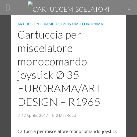
ART DESIGN
•
DIAMETRO Ø 35 MM
•
EURORAMA
Cartuccia per
miscelatore
monocomando
joystick Ø 35
EURORAMA/ART
DESIGN – R1965
17 Aprile, 2017
2 Min Read
Cartuccia per miscelatore monocomando joystick