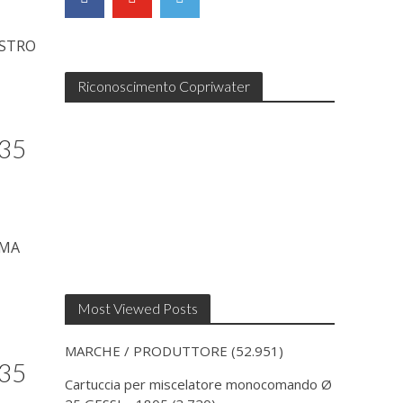
T
OSTRO
Riconoscimento Copriwater
 35
AMA
Most Viewed Posts
MARCHE / PRODUTTORE
(52.951)
 35
Cartuccia per miscelatore monocomando Ø