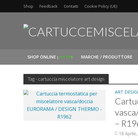
Shop
Feedback
Contatti
Cookie Policy (UE)
SHOP ONLINE
MARCHE / PRODUTTORE
HTTP
S
|
Tag - cartuccia miscelatore art design
ART DESIG
Cartuc
vasc
– R19
18 Aprile