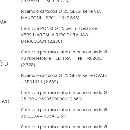
25 GESSI – 1805
(3.720)
Ricambio cartuccia Ø 25 GESSI serie VIA
MANZONI – SP01410
(2.848)
AMA
Cartuccia PONSI Ø 25 per miscelatore
VERSILIA/ITALIA R/ROD/ITALIAQ –
BTRICCCA01
(2.830)
Cartuccia per miscelatore monocomando Ø
42 rubinetterie F.LLI FRATTINI – R08003
 35
(2.728)
Ricambio cartuccia Ø 25 GESSI serie OVALE
– SP01411
(2.689)
Cartuccia per miscelatore monocomando Ø
25 FIR – 05905290000
(2.660)
UOVO
Cartuccia per miscelatore monocomando Ø
35 GEDA – K35A
(2.611)
Cartuccia per miscelatore monocomando Ø