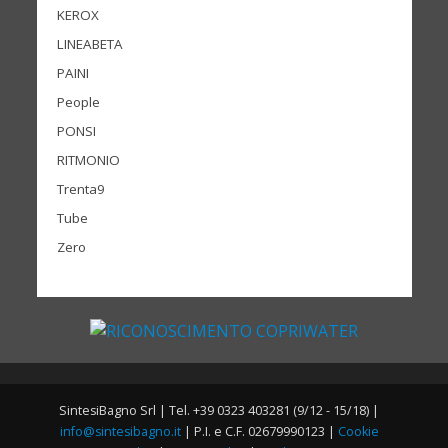
KEROX
LINEABETA
PAINI
People
PONSI
RITMONIO
Trenta9
Tube
Zero
SintesiBagno Srl | Tel. +39 0323 403281 (9/12 - 15/18) |
info@sintesibagno.it
| P.I. e C.F. 02679990123 |
Cookie