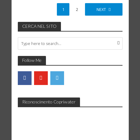
1
2
NEXT
CERCA NEL SITO
Follow Me
Riconoscimento Copriwater