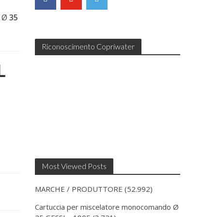
: Ø
35
Riconoscimento Copriwater
L
Most Viewed Posts
MARCHE / PRODUTTORE
(52.992)
Cartuccia per miscelatore monocomando Ø