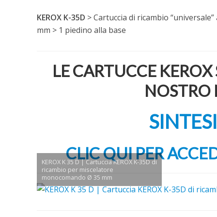
KEROX K-35D
> Cartuccia di ricambio “universale
mm > 1 piedino alla base
LE CARTUCCE KEROX 
NOSTRO 
SINTE
CLIC QUI PER ACCE
KEROX K 35 D | Cartuccia KEROX K-35D di
ricambio per miscelatore
monocomando Ø 35 mm