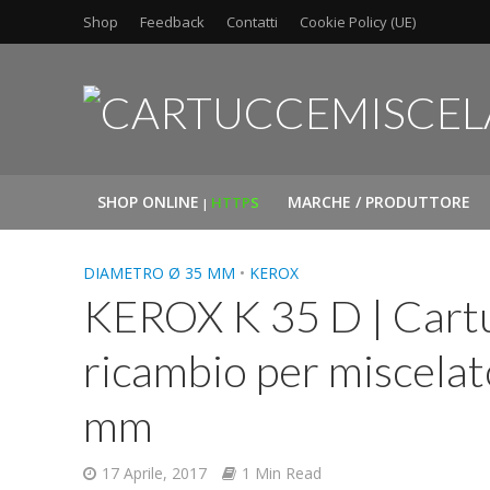
Shop
Feedback
Contatti
Cookie Policy (UE)
SHOP ONLINE
MARCHE / PRODUTTORE
HTTP
S
|
DIAMETRO Ø 35 MM
•
KEROX
KEROX K 35 D | Cart
ricambio per miscel
mm
17 Aprile, 2017
1 Min Read