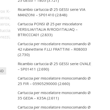
25 GESSI – 1805
(3.721)
Ricambio cartuccia Ø 25 GESSI serie VIA
rox K-
MANZONI – SP01410
(2.848)
kerox,
kerox,
Cartuccia PONSI Ø 25 per miscelatore
VERSILIA/ITALIA R/ROD/ITALIAQ –
tuccia
BTRICCCA01
(2.833)
rezzi,
Cartuccia per miscelatore monocomando Ø
42 rubinetterie F.LLI FRATTINI – R08003
(2.730)
Ricambio cartuccia Ø 25 GESSI serie OVALE
– SP01411
(2.690)
35D
Cartuccia per miscelatore monocomando Ø
25 FIR – 05905290000
(2.660)
Cartuccia per miscelatore monocomando Ø
35 GEDA – K35A
(2.611)
Cartuccia per miscelatore monocomando Ø