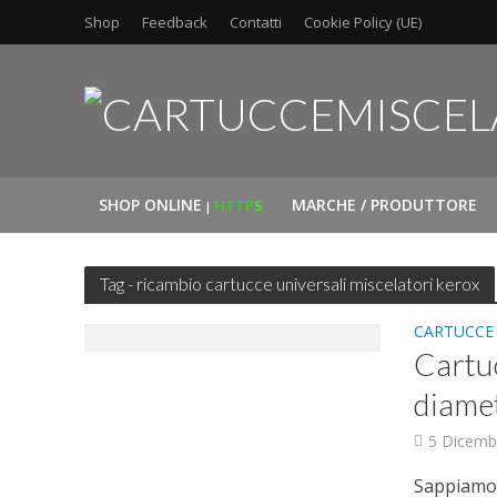
Shop
Feedback
Contatti
Cookie Policy (UE)
SHOP ONLINE
MARCHE / PRODUTTORE
HTTP
S
|
Tag - ricambio cartucce universali miscelatori kerox
CARTUCC
Cartu
diamet
5 Dicemb
Sappiamo c