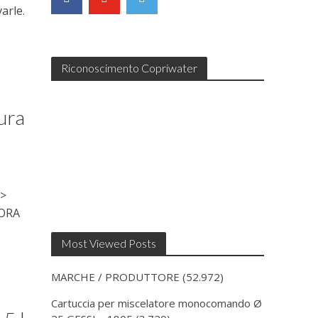
arle.
Riconoscimento Copriwater
ura
 >
 ORA
Most Viewed Posts
MARCHE / PRODUTTORE
(52.972)
Cartuccia per miscelatore monocomando Ø