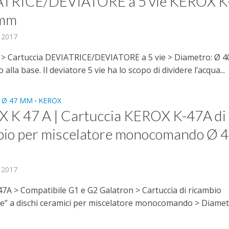
TRICE/DEVIATORE a 5 vie KEROX K-
 mm
, 2017
> Cartuccia DEVIATRICE/DEVIATORE a 5 vie > Diametro: Ø 
 alla base. Il deviatore 5 vie ha lo scopo di dividere l’acqua...
 Ø 47 MM
KEROX
•
 K 47 A | Cartuccia KEROX K-47A di
bio per miscelatore monocomando Ø 
, 2017
7A > Compatibile G1 e G2 Galatron > Cartuccia di ricambio
le” a dischi ceramici per miscelatore monocomando > Diametro