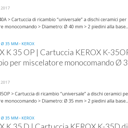
, 2017
A > Cartuccia di ricambio “universale” a dischi ceramici per
re monocomando > Diametro: Ø 40 mm > 2 piedini alla base..
 Ø 35 MM
KEROX
•
 K 35 OP | Cartuccia KEROX K-35OP
bio per miscelatore monocomando Ø 
, 2017
OP > Cartuccia di ricambio “universale” a dischi ceramici pe
re monocomando > Diametro: Ø 35 mm > 2 piedini alla base..
 Ø 35 MM
KEROX
•
 K 35 D | Cartuccia KEROX K-35D d