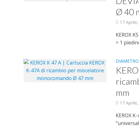
DEVIA
Ø 40
17 Aprile
KEROX K5 
> 1 piedino
DIAMETRO
KEROX
ricam
mm
17 Aprile
KEROX K-4
“universa