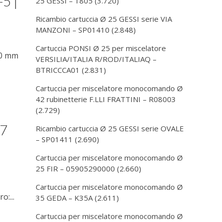
5 |
25 GESSI – 1805
(3.720)
Ricambio cartuccia Ø 25 GESSI serie VIA
MANZONI – SP01410
(2.848)
Cartuccia PONSI Ø 25 per miscelatore
40 mm
VERSILIA/ITALIA R/ROD/ITALIAQ –
BTRICCCA01
(2.831)
Cartuccia per miscelatore monocomando Ø
42 rubinetterie F.LLI FRATTINI – R08003
(2.729)
47
Ricambio cartuccia Ø 25 GESSI serie OVALE
– SP01411
(2.690)
Cartuccia per miscelatore monocomando Ø
25 FIR – 05905290000
(2.660)
Cartuccia per miscelatore monocomando Ø
:...
35 GEDA – K35A
(2.611)
Cartuccia per miscelatore monocomando Ø