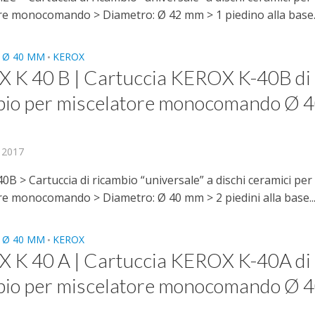
re monocomando > Diametro: Ø 42 mm > 1 piedino alla base..
 Ø 40 MM
KEROX
•
 K 40 B | Cartuccia KEROX K-40B di
bio per miscelatore monocomando Ø 
, 2017
B > Cartuccia di ricambio “universale” a dischi ceramici per
re monocomando > Diametro: Ø 40 mm > 2 piedini alla base..
 Ø 40 MM
KEROX
•
 K 40 A | Cartuccia KEROX K-40A di
bio per miscelatore monocomando Ø 