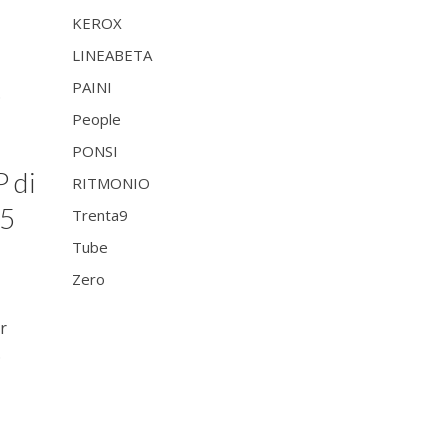
KEROX
LINEABETA
PAINI
.
People
PONSI
 di
RITMONIO
35
Trenta9
Tube
Zero
r
.
i