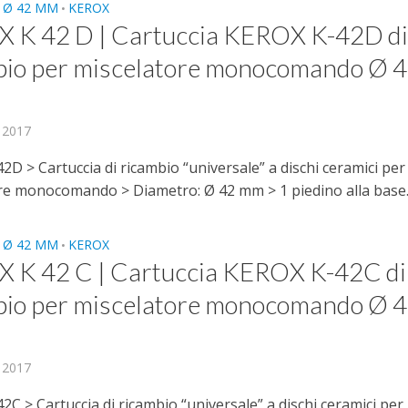
 Ø 42 MM
KEROX
•
 K 42 D | Cartuccia KEROX K-42D d
bio per miscelatore monocomando Ø 
, 2017
D > Cartuccia di ricambio “universale” a dischi ceramici per
re monocomando > Diametro: Ø 42 mm > 1 piedino alla base..
 Ø 42 MM
KEROX
•
 K 42 C | Cartuccia KEROX K-42C di
bio per miscelatore monocomando Ø 
, 2017
C > Cartuccia di ricambio “universale” a dischi ceramici per