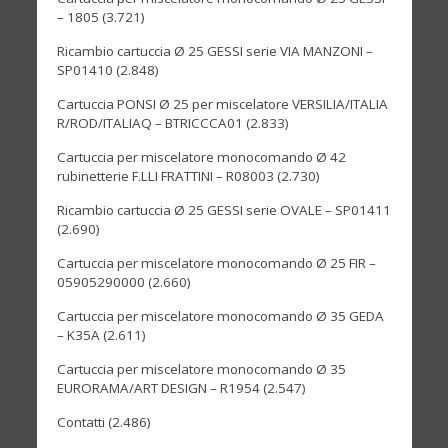
– 1805
(3.721)
Ricambio cartuccia Ø 25 GESSI serie VIA MANZONI –
SP01410
(2.848)
Cartuccia PONSI Ø 25 per miscelatore VERSILIA/ITALIA
R/ROD/ITALIAQ – BTRICCCA01
(2.833)
Cartuccia per miscelatore monocomando Ø 42
rubinetterie F.LLI FRATTINI – R08003
(2.730)
Ricambio cartuccia Ø 25 GESSI serie OVALE – SP01411
(2.690)
Cartuccia per miscelatore monocomando Ø 25 FIR –
05905290000
(2.660)
Cartuccia per miscelatore monocomando Ø 35 GEDA
– K35A
(2.611)
Cartuccia per miscelatore monocomando Ø 35
EURORAMA/ART DESIGN – R1954
(2.547)
Contatti
(2.486)