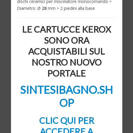
dischi ceramici per miscelatore monocomando >
Diametro: Ø
28
mm > 2 piedini alla base
LE CARTUCCE KEROX
SONO ORA
ACQUISTABILI SUL
NOSTRO NUOVO
PORTALE
SINTESIBAGNO.SH
OP
CLIC QUI PER
ACCEDERE A