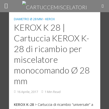
DIAMETRO Ø 28 MM
•
KEROX
KEROX K 28 |
Cartuccia KEROX K-
28 di ricambio per
miscelatore
monocomando Ø 28
mm
16 Aprile, 2017
1 Min Read
KEROX K-28
> Cartuccia di ricambio “universale” a