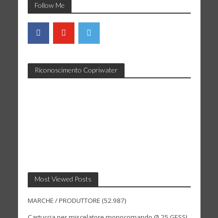
Follow Me
Riconoscimento Copriwater
Most Viewed Posts
MARCHE / PRODUTTORE
(52.987)
Cartuccia per miscelatore monocomando Ø 25 GESSI